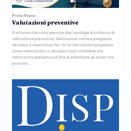
Primo Piano
Valutazioni preventive
Si informa che sono previste due tipologie di richieste di
valutazione preventiva: Valutazione carriera pregressa
decaduti e rinunciatari Per chi ha una carriera pregressa
come rinunciatario o decaduto può richiedere una
valutazione preventiva al fine di individuare gli esami che
possono...
-