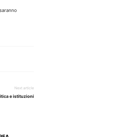
saranno
Next article
tica e istituzioni
UREA