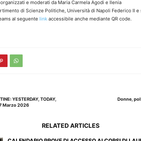
 o
rganizzati e moderati da Maria Carmela
Agodi
e Ilenia
rtimento di Scienze Politiche, Università di Napoli Federico II
e
Teams al seguente
link
accessibile anche mediante QR code.
STINE: YESTERDAY, TODAY,
Donne, poli
 Marzo 2026
RELATED ARTICLES
CALENDARIO PROVE DI ACCESSO AI CORSI DI LA