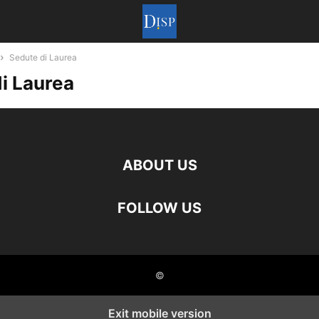
Sedute di Laurea
i Laurea
ABOUT US
FOLLOW US
©
Exit mobile version