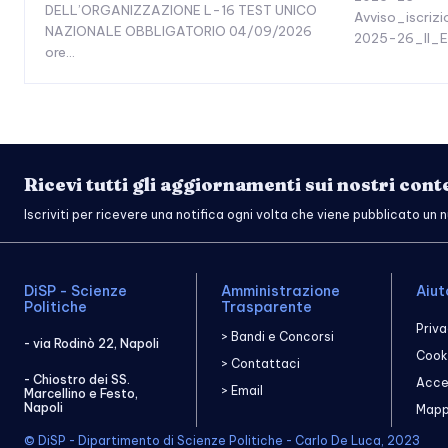
DELL’ORGANIZZAZIONE L-16 TEST UNICO
Avviso_iscriz
NAZIONALE OBBLIGATORIO 04/09/2026
2025-26_II_
ore...
Ricevi tutti gli aggiornamenti sui nostri cont
Iscriviti per ricevere una notifica ogni volta che viene pubblicato un 
DiSP - Scienze
Amministrazione
Aiut
Politiche
Trasparente
Priva
> Bandi e Concorsi
- via Rodinò 22, Napoli
Cooki
> Contattaci
- Chiostro dei SS.
Acces
> Email
Marcellino e Festo,
Napoli
Mapp
© DiSP - Dipartimento di Scienze Politiche - Carlo De Luca, 2023