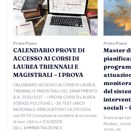
Primo Piano
Primo Piano
CALENDARIO PROVE DI
Master di 
ACCESSO AI CORSI DI
pianifica
LAUREA TRIENNALI E
program
MAGISTRALI – I PROVA
attuazion
monitora
CALENDARIO ACCESSO AI CORSI DI LAUREA
del siste
TRIENNALI E MAGISTRALI DEL DIPARTIMENTO
A.A. 2026/2027 – I PROVA CORSI DI LAUREA
interventi
SCIENZE POLITICHE L-36 TEST UNICO
sociali –
NAZIONALE OBBLIGATORIO 04/09/2026
ore 09.00 Consultare le modalità di iscrizione
Scarica qui il p
al test: (All.to n.1) SCIENZE
Modulo_iscri
DELL’AMMINISTRAZIONE E
2025-26