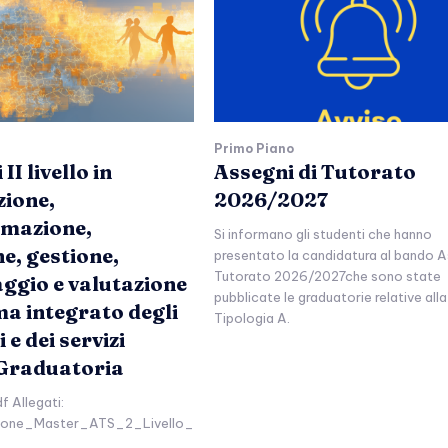
Primo Piano
II livello in
Assegni di Tutorato
zione,
2026/2027
mazione,
Si informano gli studenti che hanno
e, gestione,
presentato la candidatura al bando A
Tutorato 2026/2027che sono state
ggio e valutazione
pubblicate le graduatorie relative alla
ma integrato degli
Tipologia A.
 e dei servizi
 Graduatoria
df Allegati:
zione_Master_ATS_2_Livello_