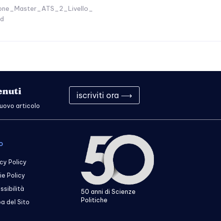
ione_Master_ATS_2_Livello_
Ed
enuti
iscriviti ora ⟶
nuovo articolo
o
cy Policy
e Policy
sibilità
50 anni di Scienze
Politiche
a del Sito